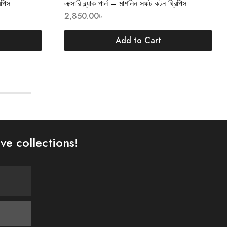
রিপিস
লাক্সারি ব্ল্যাক পার্ল – মাশলিন সফট কটন থ্রিপিস
2,850.00
৳
Add to Cart
ve collections!