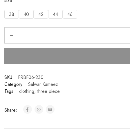
size
38
40
42
44
46
SKU:
FRBF06-230
Category:
Salwar Kameez
Tags:
clothing
,
three piece
Share: