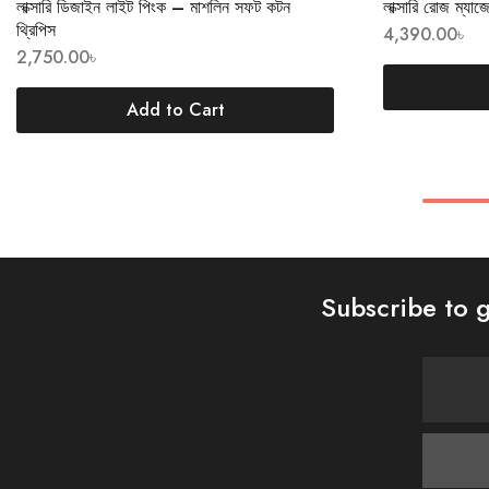
লাক্সারি ডিজাইন লাইট পিংক – মাশলিন সফট কটন
লাক্সারি রোজ ম্যাজ
থ্রিপিস
4,390.00
৳
2,750.00
৳
Add to Cart
Subscribe to g