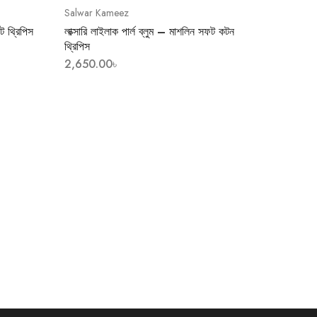
Salwar Kameez
েট থ্রিপিস
লাক্সারি লাইলাক পার্ল ব্লুম – মাশলিন সফট কটন
থ্রিপিস
2,650.00
৳