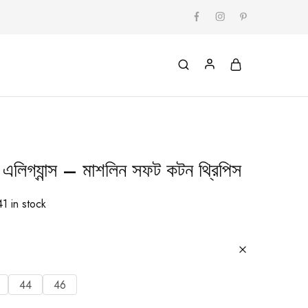
র্ল এলিগ্যান্স – মাশলিন সফট কটন থ্রিপিস
41 in stock
44
46