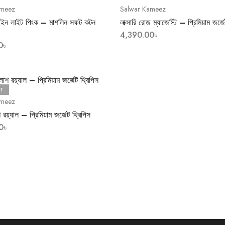
ameez
Salwar Kameez
িজাইন লাইট পিংক – মাশলিন সফট কটন
লাক্সারি রোজ ম্যাজেস্টি – প্রিমিয়াম জর্জ
4,390.00
৳
0
৳
T
ameez
াশ রয়্যাল – প্রিমিয়াম জর্জেট থ্রিপিস
0
৳