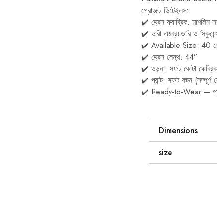
প্রোডাক্ট ডিটেইলস:
✔️ ড্রেস ফ্যাব্রিক: মাশলিন
✔️ ভারী এমব্রয়ডারি ও সিকুয়
✔️ Available Size: 40 থে
✔️ ড্রেস লেন্থ: 44”
✔️ ওড়না: সফট কোটা ফেব্র
✔️ প্যান্ট: সফট কটন (সম্পূ
✔️ Ready-to-Wear — পরার জ
Dimensions
size