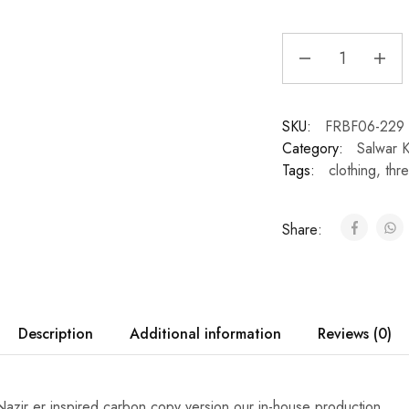
SKU:
FRBF06-229
Category:
Salwar 
Tags:
clothing
,
thr
Share:
Description
Additional information
Reviews (0)
Nazir er inspired carbon copy version our in-house production