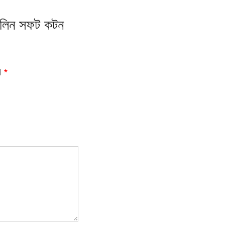
াশলিন সফট কটন
d
*