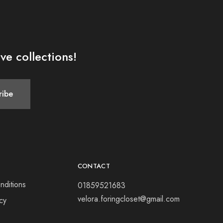
ve collections!
CONTACT
nditions
01859521683
velora.foringcloset@gmail.com
icy