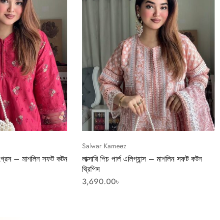
Salwar Kameez
ল গ্রেস – মাশলিন সফট কটন
লাক্সারি পিচ পার্ল এলিগ্যান্স – মাশলিন সফট কটন
থ্রিপিস
3,690.00
৳