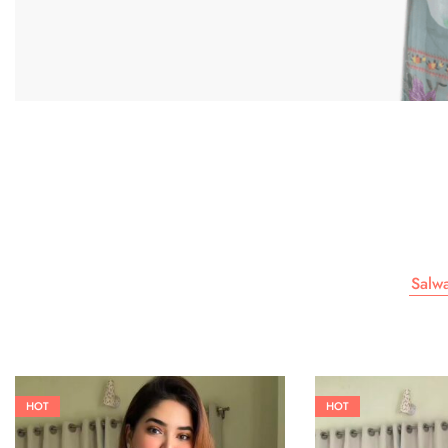
Salw
HOT
HOT