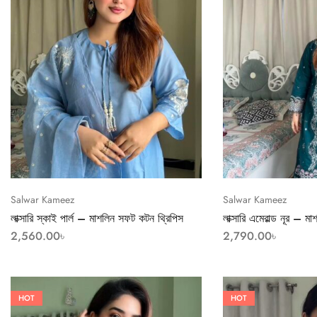
Salwar Kameez
Salwar Kameez
লাক্সারি স্কাই পার্ল – মাশলিন সফট কটন থ্রিপিস
লাক্সারি এমেরাল্ড নূর – 
2,560.00
৳
2,790.00
৳
HOT
HOT