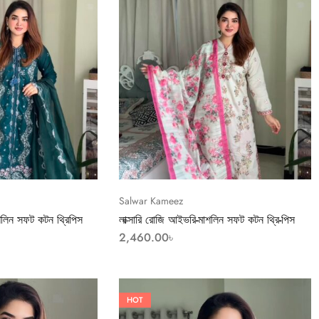
Salwar Kameez
মাশলিন সফট কটন থ্রিপিস
লাক্সারি রোজি আইভরি-মাশলিন সফট কটন থ্রি-পিস
2,460.00
৳
HOT